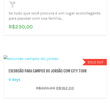
Se tudo que você procura é um lugar aconchegante
para passear com sua família...
R$
230,00
SOLD OUT
EXCURSÃO PARA CAMPOS DO JORDÃO COM CITY TOUR
0 days
O
O
R$
220,00
R$
182,00
preço
preço
original
atual
era:
é:
R$220,00.
R$182,00.