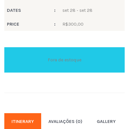
DATES
:
set 28 - set 28
PRICE
:
R$
300,00
Fora de estoque
ITINERARY
AVALIAÇÕES (0)
GALLERY