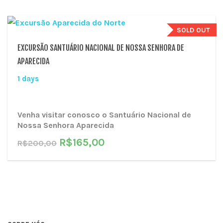
SOLD OUT
EXCURSÃO SANTUÁRIO NACIONAL DE NOSSA SENHORA DE
APARECIDA
1 days
Venha visitar conosco o
Santuário Nacional de
Nossa Senhora Aparecida
O
O
R$
165,00
R$
200,00
preço
preço
original
atual
era:
é:
R$200,00.
R$165,00.