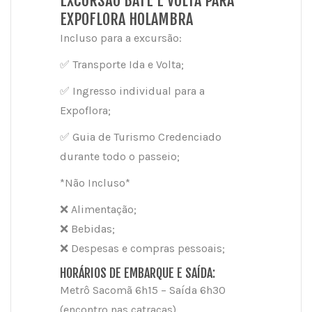
EXCURSÃO BATE E VOLTA PARA
EXPOFLORA HOLAMBRA
Incluso para a excursão:
✅
Transporte Ida e Volta;
✅
Ingresso individual para a
Expoflora;
✅
Guia de Turismo Credenciado
durante todo o passeio;
*Não Incluso*
❌
Alimentação;
❌
Bebidas;
❌ Despesas e compras pessoais;
HORÁRIOS DE EMBARQUE E SAÍDA:
Metrô Sacomã 6h15 – Saída 6h30
(encontro nas catracas)